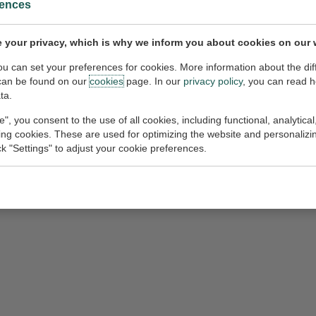
rences
g/vrijdag als op maandag Venlo en Born aan en biedt gegarandeerde a
gen van de betrokken partners. De partners streven er naar de samenwe
 your privacy, which is why we inform you about cookies on our 
you can set your preferences for cookies. More information about the dif
can be found on our
cookies
page. In our
privacy policy
, you can read 
ta.
e", you consent to the use of all cookies, including functional, analytical
king cookies. These are used for optimizing the website and personalizin
ick "Settings" to adjust your cookie preferences.