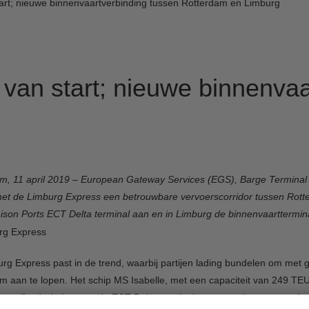
art; nieuwe binnenvaartverbinding tussen Rotterdam en Limburg
van start; nieuwe binnenvaa
m, 11 april 2019 – European Gateway Services (EGS), Barge Termina
et de Limburg Express een betrouwbare vervoerscorridor tussen Rott
ison Ports ECT Delta terminal aan en in Limburg de binnenvaarttermina
rg Express past in de trend, waarbij partijen lading bundelen om met 
m aan te lopen. Het schip MS Isabelle, met een capaciteit van 249 TEU
van fixed windows op de ECT Delta terminal op woensdag en zaterdag