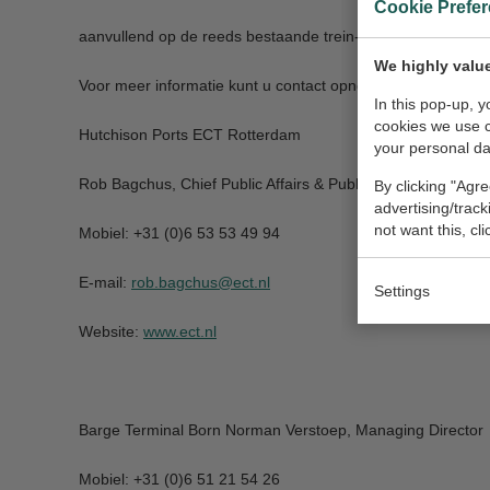
Cookie Prefe
donderda
aanvullend op de reeds bestaande trein- en bargeverbindin
We highly value
Voor meer informatie kunt u contact opnemen met:
In this pop-up, 
cookies we use 
Hutchison Ports ECT Rotterdam
your personal da
Rob Bagchus, Chief Public Affairs & Public Relations Officer
By clicking "Agre
advertising/trac
not want this, cl
Mobiel: +31 (0)6 53 53 49 94
E-mail:
rob.bagchus@ect.nl
Settings
Website:
www.ect.nl
Barge Terminal Born Norman Verstoep, Managing Director
Mobiel: +31 (0)6 51 21 54 26