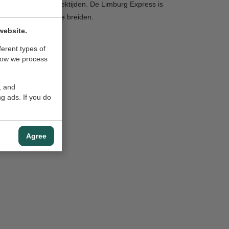
ankomst- en vertrektijden. De Limburg Express is
rking verder uit te breiden.
website.
ferent types of
how we process
, and
g ads. If you do
Agree