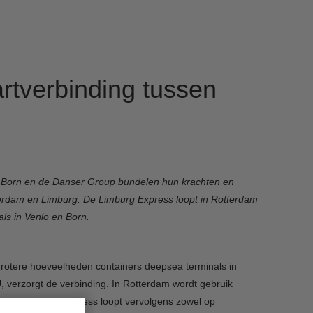
rtverbinding tussen
l Born en de Danser Group bundelen hun krachten en
erdam en Limburg. De Limburg Express loopt in Rotterdam
ls in Venlo en Born.
grotere hoeveelheden containers deepsea terminals in
, verzorgt de verbinding. In Rotterdam wordt gebruik
. De Limburg Express loopt vervolgens zowel op