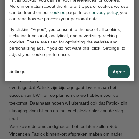
Patrick is hiervoor ruim 20 jaar met veel succes werkzaam
More information about the different types of cookies we use
geweest bij Den Hartogh en Boasso Global, waar hij als
can be found on our
cookies
page. In our
privacy policy
, you
can read how we process your personal data.
Operationeel Manager verantwoordelijk was voor de gang
van zaken op de diverse locaties waar o.a. tankcontainers
By clicking "Agree", you consent to the use of all cookies,
gereinigd en gerepareerd worden.
including functional, analytical, and advertising/tracking
cookies. These are used for optimizing the website and
Deze ervaring en deskundigheid neemt hij graag mee naar
personalizing ads. If you do not want this, click "Settings" to
UWT om zijn nieuwe functie met succes in te kunnen kleden
adjust your cookie preferences.
en de kwaliteit van de dienstverlening van UWT op het
gewenste hoge niveau te houden.
Settings
Agree
We zijn erg blij met de komst van Patrick en zijn ervan
overtuigd dat Patrick zijn bijdrage gaat leveren aan het
succes van UWT en de plannen die we hebben voor de
toekomst. Daarnaast hopen wij uiteraard ook dat Patrick zijn
uitdaging vindt bij ons en met veel plezier hier aan de slag
gaat.
Voor zover de omstandigheden het toelaten zullen Rob,
Vincent en Patrick binnenkort afspraken maken om nader