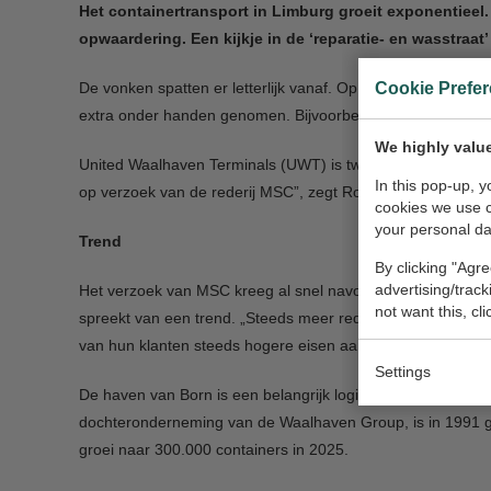
Het containertransport in Limburg groeit exponentieel
opwaardering. Een kijkje in de ‘reparatie- en wasstraa
Cookie Prefe
De vonken spatten er letterlijk vanaf. Op de containerwer
extra onder handen genomen. Bijvoorbeeld omdat er nog rest
We highly value
United Waalhaven Terminals (UWT) is twee jaar geleden aar
In this pop-up, 
op verzoek van de rederij MSC”, zegt Rob Wervenbos, de g
cookies we use 
your personal da
Trend
By clicking "Agre
advertising/trac
Het verzoek van MSC kreeg al snel navolging. Want met o
not want this, cl
spreekt van een trend. „Steeds meer rederijen focussen op
van hun klanten steeds hogere eisen aan de containers.”
Settings
De haven van Born is een belangrijk logistiek knooppunt. 
dochteronderneming van de Waalhaven Group, is in 1991 ge
groei naar 300.000 containers in 2025.