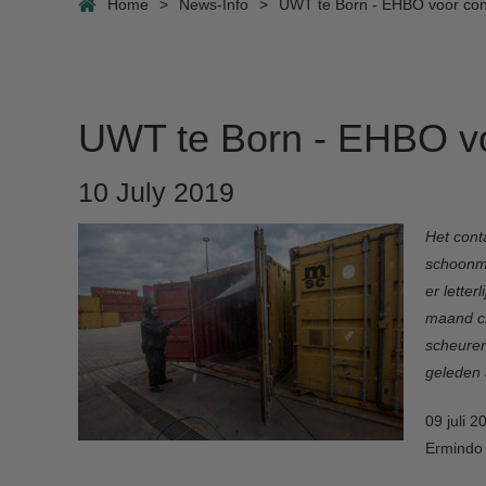
Home
>
News-Info
>
UWT te Born - EHBO voor con
UWT te Born - EHBO vo
10 July 2019
Het cont
schoonma
er lette
maand ci
scheuren
geleden a
09 juli 
Ermindo A