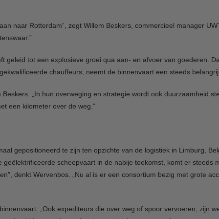
ggaan naar Rotterdam”, zegt Willem Beskers, commercieel manager UWT.
tenswaar.”
ft geleid tot een explosieve groei qua aan- en afvoer van goederen. Da
gekwalificeerde chauffeurs, neemt de binnenvaart een steeds belangrijk
 Beskers. „In hun overweging en strategie wordt ook duurzaamheid stee
et een kilometer over de weg.”
al gepositioneerd te zijn ten opzichte van de logistiek in Limburg, Be
geëlektrificeerde scheepvaart in de nabije toekomst, komt er steeds mee
, denkt Wervenbos. „Nu al is er een consortium bezig met grote accu’s
e binnenvaart. „Ook expediteurs die over weg of spoor vervoeren, zijn w