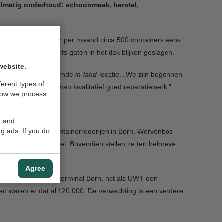
gelmatig onderhoud: schoonmaak, herstel,
. Gemiddeld worden er per maand circa 500 containers eens
constateerd of zelfs gaten in het dak blijken geslagen.
website.
rijf over een zogenoemde
in-land
-locatie. „We zijn begonnen
ferent types of
n verzekerd zijn van kwalitatief goed reparatiewerk.”
how we process
, and
g ads. If you do
ijd opererende containerrederijen in Born. Wervenbos
et eigen marktaandeel. Bovendien stellen ze ten behoeve
Agree
Antwerpen. De Bargeterminal Born, net als UWT een
n waren er dat al 120.000. De verwachting is een verdere