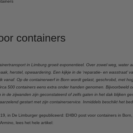
tainers
or containers
ainertransport in Limburg groeit exponentieel. Over zowel weg, water a
ak, herstel, opwaardering. Een kijkje in de ‘reparatie- en wasstraat’
rlijk vanaf. Op de containerwerf in Born wordt gelast, geschrobd, met 
rca 500 containers eens extra onder handen genomen. Bijvoorbeeld omd
 in de zijwanden zijn geconstateerd of zelfs gaten in het dak blijken 
arzelend gestart met zijn containerservice. Inmiddels beschikt het bedri
2019, in De Limburger gepubliceerd: EHBO post voor containers in Born,
rmino, lees het hele artikel: