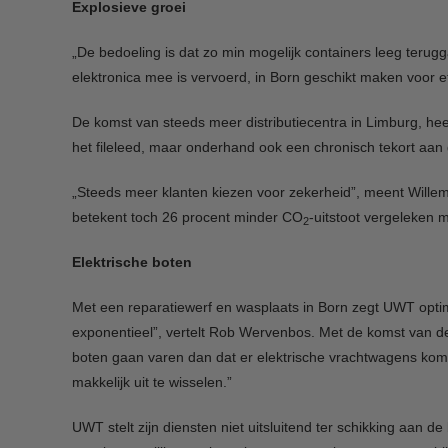
Explosieve groei
„De bedoeling is dat zo min mogelijk containers leeg teru
elektronica mee is vervoerd, in Born geschikt maken voor e
De komst van steeds meer distributiecentra in Limburg, hee
het fileleed, maar onderhand ook een chronisch tekort aan 
„Steeds meer klanten kiezen voor zekerheid”, meent Willem
betekent toch 26 procent minder CO
-uitstoot vergeleken m
2
Elektrische boten
Met een reparatiewerf en wasplaats in Born zegt UWT optima
exponentieel”, vertelt Rob Wervenbos. Met de komst van de 
boten gaan varen dan dat er elektrische vrachtwagens komen”
makkelijk uit te wisselen.”
UWT stelt zijn diensten niet uitsluitend ter schikking aan d