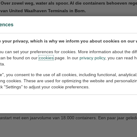
. Over zowel weg, water als spoor. Al die containers behoeven re
t’ van United Waalhaven Terminals in Born.
rences
f in Born wordt gelast, geschrobd, met hoge druk gereinigd en geverfd
lading in is achtergebleven, omdat er scheuren in de zijwanden zijn ge
 your privacy, which is why we inform you about cookies on our 
zelend gestart met zijn containerservice. Inmiddels beschikt het bed
you can set your preferences for cookies. More information about the dif
eneral manager van UWT. „Want MSC wilde óók op de groeilocatie in Bor
can be found on our
cookies
page. In our
privacy policy
, you can read 
ta.
e", you consent to the use of all cookies, including functional, analytical
king cookies. These are used for optimizing the website and personalizin
nder meer Maersk en CMA bedient de UWT inmiddels zes grote, wereldw
ick "Settings" to adjust your cookie preferences.
 het achterland. Omwille van groei, expansie en het verstevigen van h
‘De Poort naar Europa’. Belangrijke aanvoerhavens zijn Rotterdam en 
start met een jaarvolume van 18.000 containers. Een paar jaar gelede